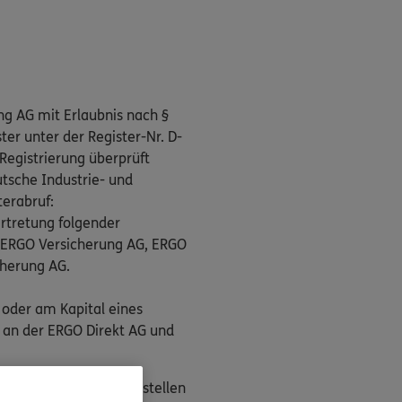
ng AG mit Erlaubnis nach §
er unter der Register-Nr. D-
Registrierung überprüft
tsche Industrie- und
terabruf:
rtretung folgender
, ERGO Versicherung AG, ERGO
cherung AG.
 oder am Kapital eines
 an der ERGO Direkt AG und
n als Streitbeilegungsstellen