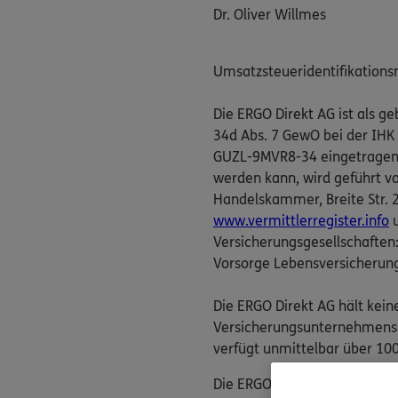
Dr. Oliver Willmes
Umsatzsteueridentifikation
Die ERGO Direkt AG ist als 
34d Abs. 7 GewO bei der IHK
GUZL-9MVR8-34 eingetragen. D
werden kann, wird geführt v
Handelskammer, Breite Str. 29
www.vermittlerregister.info
u
Versicherungsgesellschaften
Vorsorge Lebensversicherun
Die ERGO Direkt AG hält kein
Versicherungsunternehmens. 
verfügt unmittelbar über 100
Die ERGO Direkt AG nimmt ver