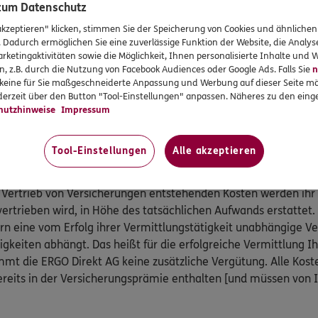
gungsgesetzes teil:
 zum Datenschutz
akzeptieren" klicken, stimmen Sie der Speicherung von Cookies und ähnlichen
 Kranken- und Pflegeversicherung, Postfach 06 02 22, 10052 B
. Dadurch ermöglichen Sie eine zuverlässige Funktion der Website, die Analy
 89 31,
www.pkv-ombudsmann.de
, sofern es um Streitigkeit
rketingaktivitäten sowie die Möglichkeit, Ihnen personalisierte Inhalte und
 Pflegeversicherungen geht.
n, z.B. durch die Nutzung von Facebook Audiences oder Google Ads. Falls Sie
n
r keine für Sie maßgeschneiderte Anpassung und Werbung auf dieser Seite mö
smann e.V., Postfach 080632, 10006 Berlin, Telefon: 0800 / 3 6
erzeit über den Button "Tool-Einstellungen" anpassen. Näheres zu den einge
@versicherungsombudsmann.de
,
http://www.versicherungso
hutzhinweise
Impressum
ammenhang mit anderen privaten Versicherungen geht (außer K
Tool-Einstellungen
Alle akzeptieren
ratung an.
 Vertrieb von Versicherungen entstehenden Kosten werden ihr
vertrieben wird, in Höhe des tatsächlichen Aufwands erstattet.
ern eine vom Erfolg ihrer Vermittlungstätigkeit unabhängige 
igkeiten abhängt. Das heißt für die erfolgreiche Vermittlung I
mt die ERGO Direkt AG keine zusätzliche Vergütung. Alle Kost
reits in der Versicherungsprämie enthalten [und müssen von 