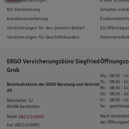
Zahnversicherungen
E-Mail schreib
Kfz-Versicherung
Schaden meld
Krankenversicherung
Erstkontaktin
Versicherungen für den privaten Bedarf
EU-Offenlegun
Versicherungen für Geschäftskunden
Datenverarbei
ERGO Versicherungsbüro Siegfried
Öffnungsz
Grob
Mo.
:
08:30 - 14
Di.
:
08:30 - 14
Bezirksdirektion der ERGO Beratung und Vertrieb
Mi.
:
08:30 - 14
AG
Do.
:
08:30 - 14
Fr.
:
08:30 - 14
Bahnhofstr. 32
Sa.
:
geschloss
86368 Gersthofen
Nach Vereinbar
Mobil:
0821/249091
der Öffnungszei
Fax:
0821/249092