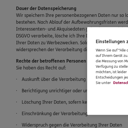
Dauer der Datenspeicherung
Wir speichern Ihre personenbezogenen Daten nur so lan
bestehen. Nach Ablauf der Aufbewahrungsfristen werde
Interessenten- und Akquisedaten gelöscht. Wenn ich 
DSGVO verarbeite, lösche ich Ihre Daten im Regelfall
Einstellungen
Ihrer Daten zu Werbezwecken. Solange Sie als Kunde m
widersprechen der Verarbeitung dieser.
Wenn Sie auf "Alle 
auf Ihrem Gerät zu
Rechte der betroffenen Personen
die Messung von Ma
Verfügung zu stelle
Sie haben das Recht auf:
möchten, ist leide
Entscheidungen jed
· Auskunft über die Verarbeitung Ihrer personenbez
Sie unter
Datensc
· Berichtigung unrichtiger oder unvollständiger Date
· Löschung Ihrer Daten, sofern keine gesetzlichen A
· Einschränkung der Verarbeitung
· Widerspruch gegen die Verarbeitung Ihrer Daten