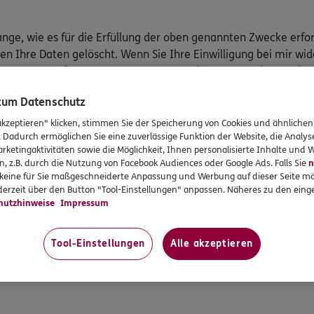
ge, wie es für die Erfüllung der oben genannten Zwecke erfor
n Ihre Daten gelöscht. Wenn Sie Ihre Einwilligung bei mir wid
Ihre personenbezogenen Interessentendaten zu Werbezwecken 
 nach Ablauf von sechs Monaten, es sei denn, Sie kontaktiere
 zum Datenschutz
einer Agentur betreut werden, verarbeite ich neben den Kund
akzeptieren" klicken, stimmen Sie der Speicherung von Cookies und ähnlichen
. Dadurch ermöglichen Sie eine zuverlässige Funktion der Website, die Analy
rketingaktivitäten sowie die Möglichkeit, Ihnen personalisierte Inhalte und
n, z.B. durch die Nutzung von Facebook Audiences oder Google Ads. Falls Sie
n
r keine für Sie maßgeschneiderte Anpassung und Werbung auf dieser Seite mö
erzeit über den Button "Tool-Einstellungen" anpassen. Näheres zu den einge
ogenen Daten
hutzhinweise
Impressum
n
Tool-Einstellungen
Alle akzeptieren
ufbewahrungspflichten bestehen