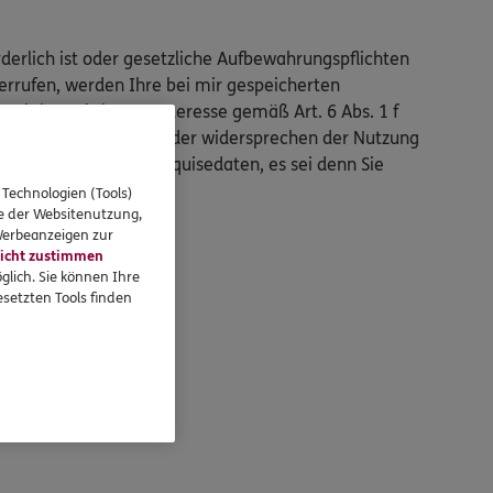
derlich ist oder gesetzliche Aufbewahrungspflichten
errufen, werden Ihre bei mir gespeicherten
mit berechtigtem Interesse gemäß Art. 6 Abs. 1 f
n mich oder mein Team oder widersprechen der Nutzung
endaten auch Ihre Akquisedaten, es sei denn Sie
 Technologien (Tools)
se der Websitenutzung,
 Werbeanzeigen zur
icht zustimmen
glich. Sie können Ihre
setzten Tools finden