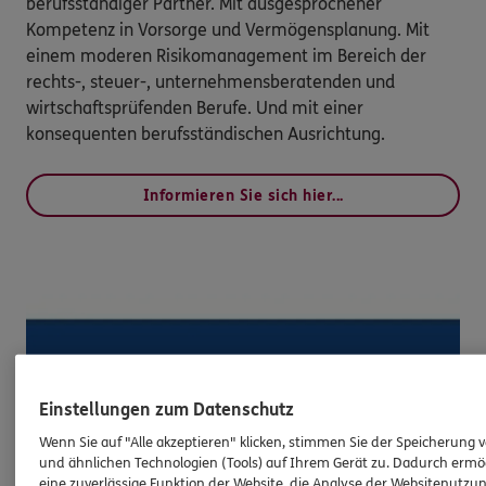
berufsständiger Partner. Mit ausgesprochener
Kompetenz in Vorsorge und Vermögensplanung. Mit
einem moderen Risikomanagement im Bereich der
rechts-, steuer-, unternehmensberatenden und
wirtschaftsprüfenden Berufe. Und mit einer
konsequenten berufsständischen Ausrichtung.
Informieren Sie sich hier...
Einstellungen zum Datenschutz
Wenn Sie auf "Alle akzeptieren" klicken, stimmen Sie der Speicherung 
und ähnlichen Technologien (Tools) auf Ihrem Gerät zu. Dadurch ermö
eine zuverlässige Funktion der Website, die Analyse der Websitenutzun