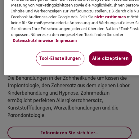
Messung von Marketingaktivitäten sowie die Möglichkeit, Ihnen persona
Inhalte und Werbeanzeigen zur Verfügung zu stellen, z.B. durch die N
Facebook Audiences oder Google Ads. Falls Sie
nicht zustimmen
möchten
keine für Sie maßgeschneiderte Anpassung und Werbung auf dieser Se
Sie können Ihre Entscheidungen jederzeit über den Button "Tool-Eins
anpassen. Näheres zu den eingesetzten Tools finden Sie unter
Datenschutzhinweise
Impressum
Tool-Einstellungen
Alle akzeptieren
Zahnarztbesuch mit Freude erleben
Die Behandlungen in der Zahnheilkunde umfassen die
Implantologie, den Zahnersatz aus dem eigenen Labor,
Kinderbehandlung und Hypnose. Zahnmedizin
ermöglicht perfekten Allergikerzahnersatz,
Kunststofffüllungen, Wurzelbehandlungen und die
Parondontologie.
Informieren Sie sich hier...