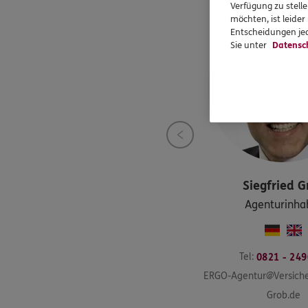
Verfügung zu stelle
möchten, ist leide
Entscheidungen jed
Sie unter
Datensc
Siegfried
G
Agenturinha
Tel:
0821 - 24
ERGO-Agentur@Versich
Grob.de