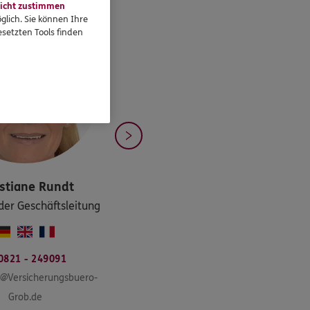
icht zustimmen
glich. Sie können Ihre
setzten Tools finden
stiane
Rundt
der Geschäftsleitung
0821 - 249091
h@Versicherungsbuero-
Grob.de