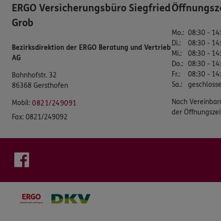
ERGO Versicherungsbüro Siegfried
Öffnungsz
Grob
Mo.
:
08:30 - 14
Di.
:
08:30 - 14
Bezirksdirektion der ERGO Beratung und Vertrieb
Mi.
:
08:30 - 14
AG
Do.
:
08:30 - 14
Fr.
:
08:30 - 14
Bahnhofstr. 32
Sa.
:
geschloss
86368 Gersthofen
Nach Vereinbar
Mobil:
0821/249091
der Öffnungszei
Fax:
0821/249092