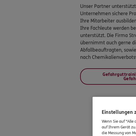
Unser Partner unterstützt
Unternehmen sichere Proz
Ihre Mitarbeiter ausbilde
Ihre Fachleute werden bei
unterstützt. Die Firma 
übernimmt auch gerne die
Abfallbeauftragten, sowi
nach Chemikalienverbots
Gefahrguttraini
Gefah
Einstellungen
Wenn Sie auf "Alle 
auf Ihrem Gerät zu
die Messung von Ma