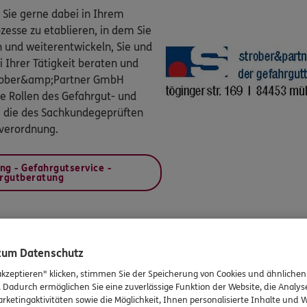
 Sie gerne dabei in Ihrem
esse zu etablieren, in dem Sie
n und weiterentwickeln, Sie und
 Ihrer Tätigkeit beraten und
Strober&amp;Partner GmbH
 Rollen des Gefahrgut- und
e die des Sachkundegeprüften
verordnung.
ng - Gefahrgutservice -
rgutberatung
IN UND UM GERSTHOFEN FÜR SIE DA
 zum Datenschutz
ERGO Versicherungsbüro Siegfried Grob
akzeptieren" klicken, stimmen Sie der Speicherung von Cookies und ähnlichen
. Dadurch ermöglichen Sie eine zuverlässige Funktion der Website, die Analy
rketingaktivitäten sowie die Möglichkeit, Ihnen personalisierte Inhalte und