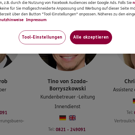
n, z.B. durch die Nutzung von Facebook Audiences oder Google Ads. Falls Sie
n
r keine für Sie maßgeschneiderte Anpassung und Werbung auf dieser Seite mö
erzeit über den Button "Tool-Einstellungen" anpassen. Näheres zu den einge
hutzhinweise
Impressum
Tool-Einstellungen
Alle akzeptieren
rob
Tino
von Szada-
Chri
Borryszkowski
ber
Assistenz 
Kundenbetreuer -Leitung
Innendienst
Tel:
9091
erungsbuero-
Vertraulic
Tel:
0821 - 249091